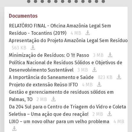
Documentos
RELATÓRIO FINAL - Oficina Amazônia Legal Sem
Resíduo - Tocantins (2019)
4 MB
Apresentação do Projeto Amazônia Legal Sem Resíduo
563 KB
Minimização de Resíduos: O 1º Passo
3 MB
Política Nacional de Resíduos Sólidos e Objetivos de
Desenvolvimento Sustentável
3 MB
A Importância do Saneamento e Saúde
823 KB
Projeto de extensão Reúso IFTO
4 MB
Gestão e gerenciamento de resíduos sólidos em
Palmas, TO
2 MB
Da 204 Sul para o Centro de Triagem do Vidro e Coleta
Seletiva – Uma ação que deu reação!
2 MB
LIXO – um novo olhar para um velho problema
4 MB