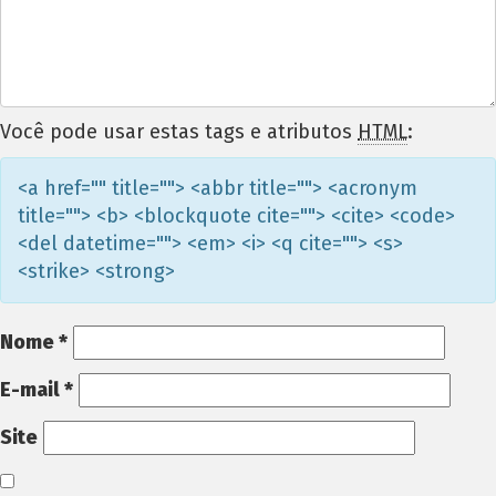
Você pode usar estas tags e atributos
HTML
:
<a href="" title=""> <abbr title=""> <acronym
title=""> <b> <blockquote cite=""> <cite> <code>
<del datetime=""> <em> <i> <q cite=""> <s>
<strike> <strong>
Nome
*
E-mail
*
Site